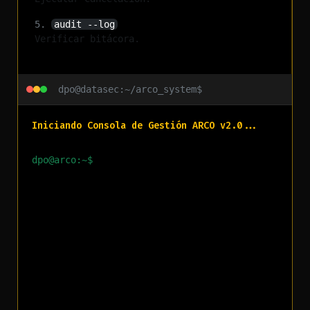
5.
audit --log
Verificar bitácora.
dpo@datasec:~/arco_system$
Iniciando Consola de Gestión ARCO v2.0...
dpo@arco:~$